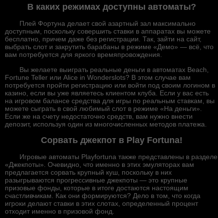
В каких режимах доступны автоматы?
Плей Фортуна делает свой азартный зал максимально
доступным, поскольку совершить ставки в аппаратах вы можете
бесплатно, причем даже без регистрации. Так, зайти на сайт,
выбрать слот и закрутить барабаны в режиме «Демо» — всё, что
вам потребуется для яркого времяпровождения.
Вы желаете выиграть реальные деньги в автоматах Beach,
Fortune Teller или Alice in Wonderslots? В этом случае вам
потребуется пройти регистрацию или войти под своим логином в
казино, если вы уже являетесь клиентом клуба. Если у вас есть
на игровом балансе средства для игры по реальным ставкам, вы
можете сыграть в свой любимый слот в режиме «На деньги».
Если же на счету недостаточно средств, вам нужно внести
депозит, используя один из многочисленных методов платежа.
Сорвать джекпот в Play Fortuna!
Игровые автоматы Playfortuna также представлены в разделе
«Джекпоты». Очевидно, что именно в этих эмуляторах вам
предлагается сорвать крупный куш, поскольку в них
разыгрываются прогрессивные джекпоты — это крупные
призовые фонды, которые в итоге достаются настоящим
счастливчикам. Как они формируются? Дело в том, что когда
игроки делают ставки в этих слотах, определенный процент
отходит именно в призовой фонд.